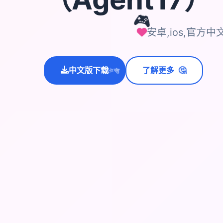
🎮
安卓,ios,官方中
🤔
中文版下载
了解更多
💫
✨
⭐