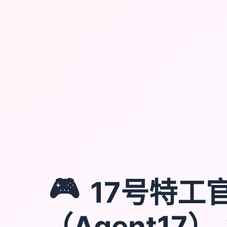
🎮
17号特工
（Agent17）