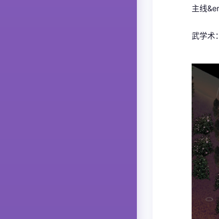
主线&e
武学术