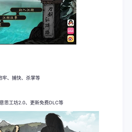
地牢、捕快、杀掌等
意思工坊2.0、更新免费DLC等