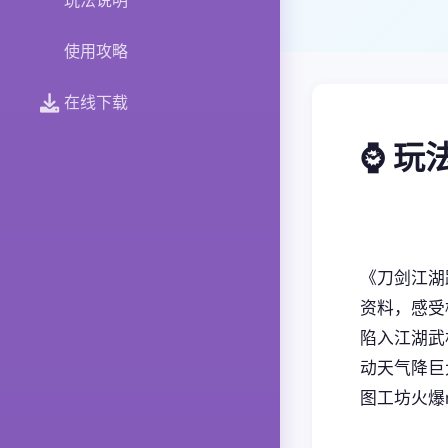
玩法说明
使用攻略
在线下载
⌚ 玩
《刀剑江湖
资料，感受
陷入江湖武
动天气降巨
图工坊火爆m