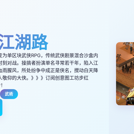
江湖路
变为单区块武侠RPG，传统武侠剧景混合沙盒内
时刻对战。操搞者扮演单名寻常若干年，陷入江
血雨腥风，所处纷争中成正是侠名，搅动白天降
人敬仰的大侠。》》》订阅创意图工坊步红
增！
武術