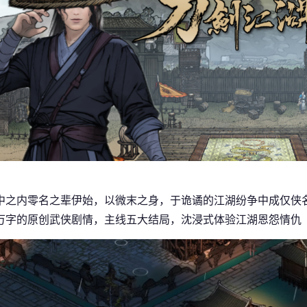
中之内零名之辈伊始，以微末之身，于诡谲的江湖纷争中成仅侠
万字的原创武侠剧情，主线五大结局，沈浸式体验江湖恩怨情仇