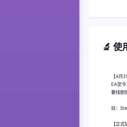
🔬 
【4月
EA至
要线剧情
註：S
【正式