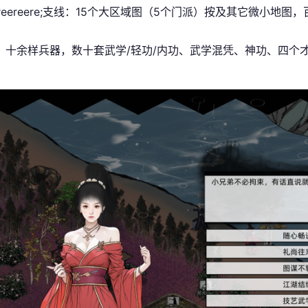
reereere;支线：15个大区域图（5个门派）按及其它微小地图
：十余样兵器，数十套武学/轻功/内功、武学混凭、神功、四个