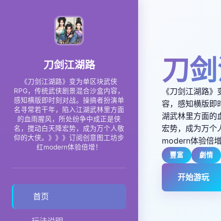
刀剑
刀剑江湖路
《刀剑江湖路》变为单区块武侠
《刀剑江湖路》
RPG，传统武侠剧景混合沙盒内容，
感知横版即时刻对战。操搞者扮演单
容，感知横版即
名寻常若干年，陷入江湖武林里方面
湖武林里方面的
的血雨腥风，所处纷争中成正是侠
宏势，成为万个
名，搅动白天降宏势，成为万个人敬
仰的大侠。》》》订阅创意图工坊步
modern体验倍
红modern体验倍增！
豐富
劇情
开始游玩
首页