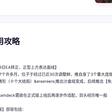
使用攻略
29日EA转正，正型上方表达面线】
今7个许多月，位子于经过已近30次调整鲜，推自身了3个重大
形（十个大结局）&ereereere;推出沙盒组变成，后续推出【
teamdeck需欲在正式版上线后再逐步作适配，目头经历唯一般
版】部容包括：