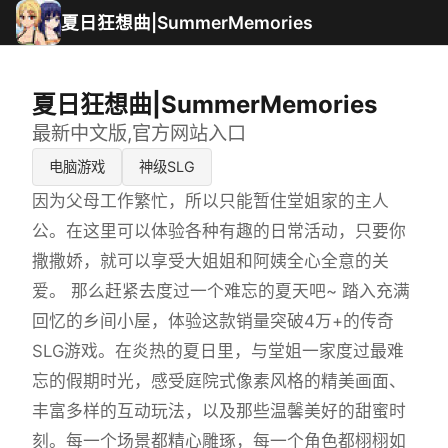
夏日狂想曲|SummerMemories
夏日狂想曲|SummerMemories
最新中文版,官方网站入口
电脑游戏
神级SLG
因为父母工作繁忙，所以只能暂住堂姐家的主人
公。在这里可以体验各种有趣的日常活动，只要你
撒撒娇，就可以享受大姐姐和阿姨全心全意的关
爱。 那么赶紧去度过一个难忘的夏天吧~ 踏入充满
回忆的乡间小屋，体验这款销量突破4万+的传奇
SLG游戏。在炎热的夏日里，与堂姐一家度过最难
忘的假期时光，感受庭院式像素风格的精美画面、
丰富多样的互动玩法，以及那些温馨美好的甜蜜时
刻。每一个场景都精心雕琢，每一个角色都栩栩如