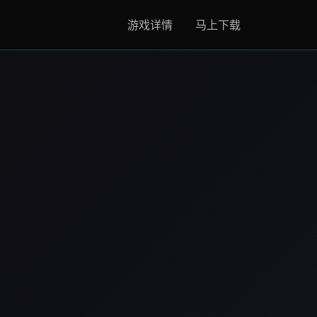
游戏详情
马上下载