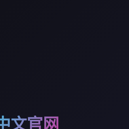
te中文官网