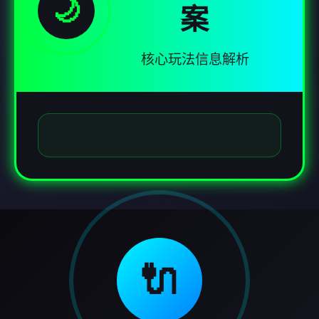
🌙
案
核心玩法信息解析
🔌