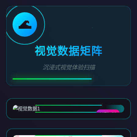
🌊
视觉数据矩阵
沉浸式视觉体验扫描
DATA-01