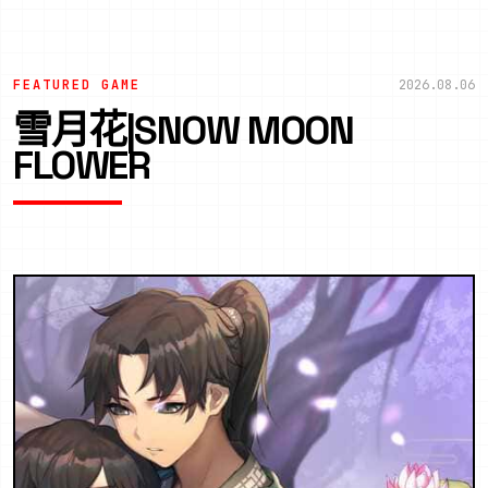
FEATURED GAME
2026.08.06
雪月花|SNOW MOON
FLOWER