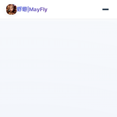
蜉蝣|MayFly