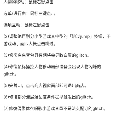
人物物移动：鼠标右键点击
选单/进行由：鼠标左键点击
选项互动：鼠标左键点击
(2)调整绝巨别分小型游戏其中型的「跳过jump」按钮，于
游戏动手面即大概点击跳过。
(3)修復启启背包具有期将会导致白屏的glitch。
(4)修復鼠标操控人物移动局部设备会出现人物闪烁的
glitch。
(5)完善UI，点击商店视窗面部即可退出商店。
(6)修復部分漫展混乱度务件提早触发出的glitch。
(7)修復偶像优衣唱歌小游戏音量不是法支配订的glitch。