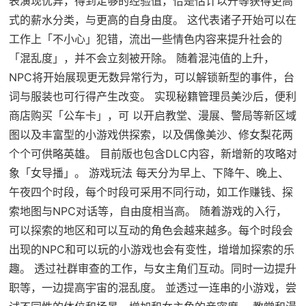
表演现优异，得到足够的经验值，恰是估计以升等获得更高
式的薪水分类，与更高的自身由度。 这代表诸子开始可以在
工作上「不小心」犯错，流出一些情色内容来提升社会的
「混乱度」，并不会立刻被开除。 随着混沌值的上升，
NPC将开始展现更无数异常行为，可以解锁新型的事件，台
词与服装也可行得产生改变。 实现秘籍管理员美沙后，便利
商店购买「公车卡」，可 以开启教堂、漫展、警局等新区域
图以及丰富型的小游戏供探索，以及偶像美沙、修女梨花两
个个可供略英雄。 目前版也包含DLC内容，新增新的攻略对
象「女导播」。 游戏玩法 每天分为早上、下降午、晚上、
午夜四个时段，每个时段可采用不同行动，如工作赚钱、探
索地图与NPC对话等，自由度相当高。 随着游戏的入行，
可以探索的地区和可以互动的角色会越来越多。每个时段会
出现的NPC和可以玩的小游戏也会有变性，增增加探索的乐
趣。 透过社群审查的工作，与女主角们互动。同时一边提升
职等，一边提高宇宙的混乱度。 並透过一连串的小游戏，尝