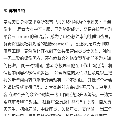
📅 详细介绍
变成天日身处家里零所况事里层的悠斗称为个电脑天才与偶
像宅。 尽管含有些不甘愿，但为终形成计，又是在接至社群
平台Facibook的邀请后，成为了审查必须素的社群审查员，
负责将违反社群规范的图像censor掉。 没念到乏味无聊的
审查工即，竟然后让其找到了公共寓管由员员妻美沙、独唯
一无二爱的偶像优衣、还有教将会的修女梨花她们不为人知
的秘密。 同一时刻间，悠斗亦放现当他在工作上面犯错，将
情色中间容不微情流步出， 公寓周遭的人们以便及电视上播
报的新型闻内容似乎渐渐启动有一些不对劲。 好像整个社会
的道德界线变得混乱，宏大家越前方来越性开展放… 享受内
容 在逐个天的数个个时段一边工作赚钱提升职等级，一边探
索城市与NPC对话。 社群审查员总计共有5个职等，自从真
实习生、初级雇员、中级雇员、久级雇员、支配员。 当工作