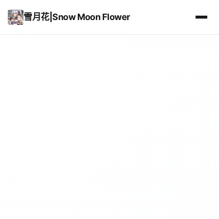
雪月花|Snow Moon Flower