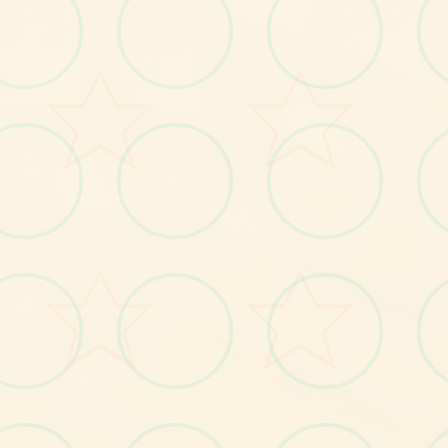
🔋
画面艺术展
感受游戏的视觉魅力