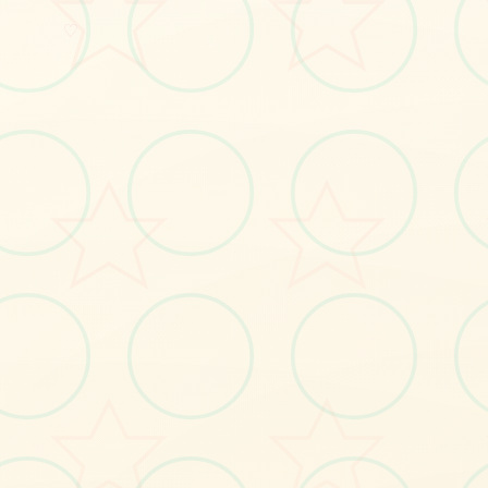
♡
玉莲之剑
官途径简体中文，中文获
费下边载，方法，步兵补
丁下载，安卓