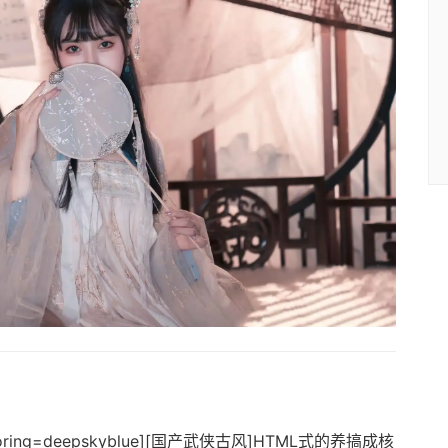
ng=deepskyblue][国产武侠古风]HTML式的养搞成核