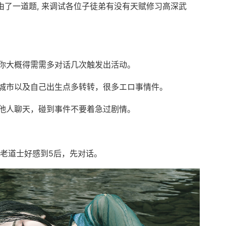
由了一道题, 来调试各位子徒弟有没有天赋修习高深武
你大概得需需多对话几次触发出活动。
城市以及自己出生点多转转，很多エロ事情件。
他人聊天，碰到事件不要着急过剧情。
和老道士好感到5后，先对话。