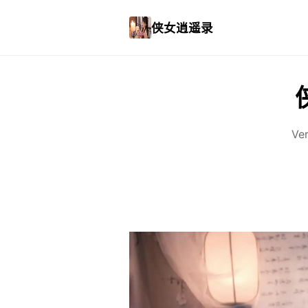
侠女逍遥录
Ve