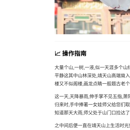
📈 操作指南
大量个山,一树,一液,似一天涯多个
平静这其中山林深处,靖天山高端耸入
楼又不似阁楼,画龙点睛一般题古老个
这一天,天降暴雨,伸手掌不见五指,
归来时,手中捧著一女娃师父给您们取
知道那天大雨,师父处于山门口捡达了
之中间后便一直在靖天山上生活时光如