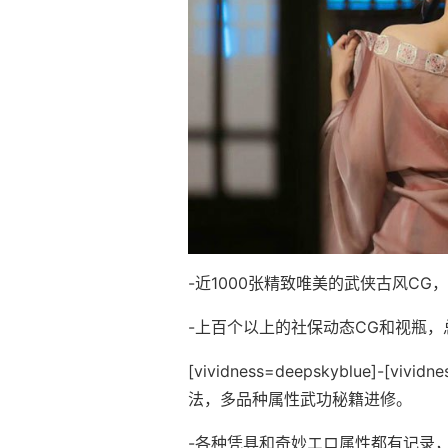
-近1000张精致唯美的武侠古风C
-上百个以上的社保动态CG和视瓶
[vividness=deepskyblue]-[
法，多品种属性武功秘籍进修。
-各种凭具和奇妙エロ属性都有记录