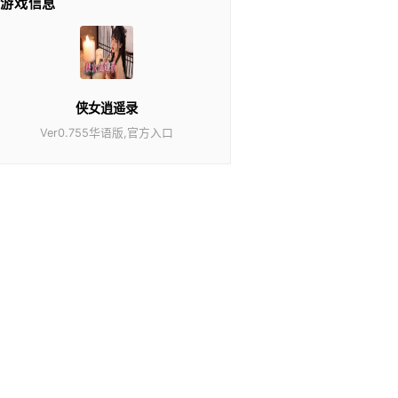
游戏信息
侠女逍遥录
Ver0.755华语版,官方入口