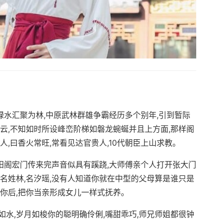
山绿水汇聚为林,中原武林群雄争霸经历多个别年,引到暂际
云,不知如时所设峰峦阶梯如磐龙蜿蜒并且上方面,那样阁
人,曰香火常旺,常看见达官贵人,10代朝臣上山求教。
萧阳阁宏门传来完声音似具有蹊跷,大师傅亲个人打开张大门
名姓林,名汐瑶,没有人知道你就在中型的父母算是谁只是
你后,把你当亲形成女儿一样式抚养。
水,岁月如梭你的聪明确伶俐,嘴甜乖巧,师兄师姐都很钟