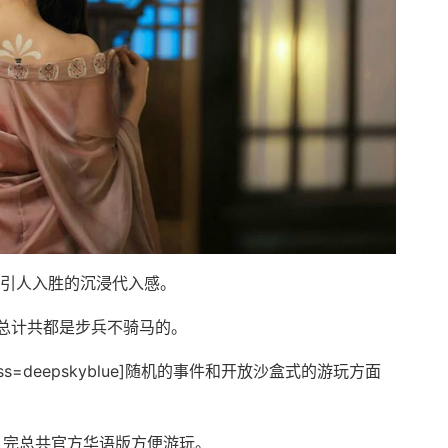
G，引人入胜的沉浸代入感。
，总计共都是步兵不骑马的。
vividness=deepskyblue]随机的事件和开放沙盒式的游玩方面
，完总共官方华语版方便游玩。