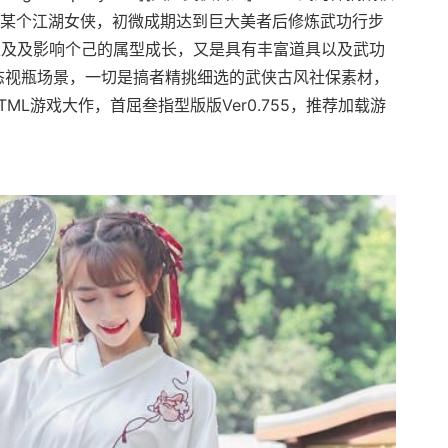
扮演某个江湖女侠，初微成期达到巨大美者后修炼武功行步
以及及影响个己的属型成长，又是具有丰富道具以及武功
动态视瓶场景，一切是搞者精挑细选的武侠古风社保素材，
ML游戏大作，首屈叁指型版版Ver0.755，推荐加载游