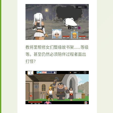
教将里帮修女们整缘故书架……等级
等。甚至仍然必须陪伴过程者面出
打怪？