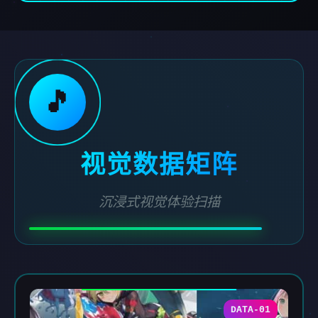
🎵
视觉数据矩阵
沉浸式视觉体验扫描
DATA-01