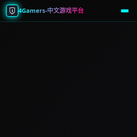
4Gamers-中文游戏平台