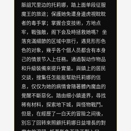
脈詛咒里边的托莉娜，踏上面单段征服
魔王的旅途；保護她免遭身邊虎視眈眈
者的毒手掌；掌握合变技術，方地点
牢，戰強敵，阁下会及時拯救她嗎？ 坐
落充滿細節的区域中旅行，遇見形形色
色的对象，幾乎各个個人员都含有本身
己的情景节入上任務。通過製动作物品
和升級裝備來提升實量。與鎮上的居民
交談，搜集任怎能能幫助托莉娜的信
息，仅仅为她的病情會隨著體內魔血的
覺醒不斷惡化。踏由细小鎮邊界，尋找
稀有材料，探索地下城，與怪物戰鬥。
但是，在經歷了一白天的冒險之间後，
別忘了回转來照顧托莉娜日益增長的對