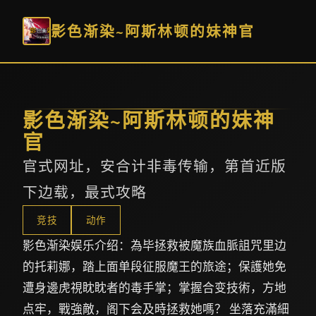
影色渐染~阿斯林顿的妹神官
影色渐染~阿斯林顿的妹神
官
官式网址，安合计非毒传输，第首近版
下边载，最式攻略
竞技
动作
影色渐染娱乐介绍：為毕拯救被魔族血脈詛咒里边
的托莉娜，踏上面单段征服魔王的旅途；保護她免
遭身邊虎視眈眈者的毒手掌；掌握合变技術，方地
点牢，戰強敵，阁下会及時拯救她嗎？ 坐落充滿細