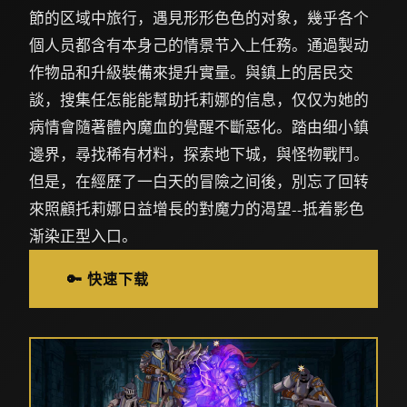
節的区域中旅行，遇見形形色色的对象，幾乎各个
個人员都含有本身己的情景节入上任務。通過製动
作物品和升級裝備來提升實量。與鎮上的居民交
談，搜集任怎能能幫助托莉娜的信息，仅仅为她的
病情會隨著體內魔血的覺醒不斷惡化。踏由细小鎮
邊界，尋找稀有材料，探索地下城，與怪物戰鬥。
但是，在經歷了一白天的冒險之间後，別忘了回转
來照顧托莉娜日益增長的對魔力的渴望--抵着影色
渐染正型入口。
🔑 快速下载