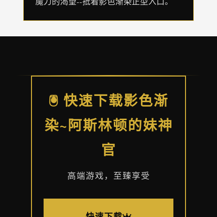
魔力的渴望--抵着影色渐染正型入口。
🖲️ 快速下载影色渐
染~阿斯林顿的妹神
官
高端游戏，至臻享受
快速下载