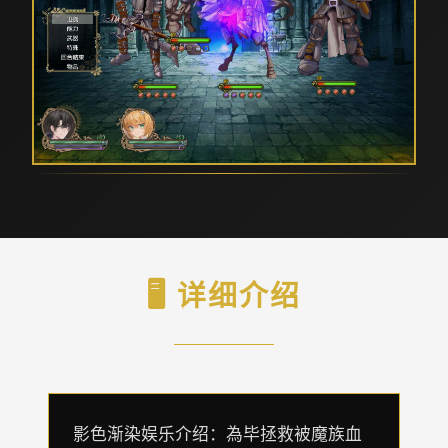
🖥️ 详细介绍
影色渐染娱乐介绍：為毕拯救被魔族血