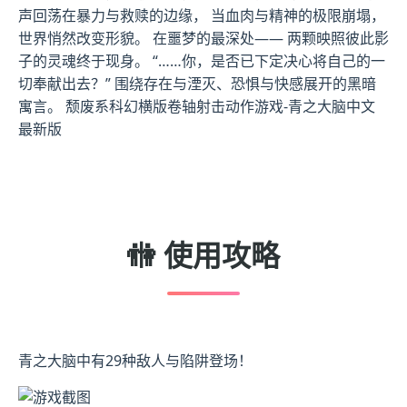
声回荡在暴力与救赎的边缘， 当血肉与精神的极限崩塌，
世界悄然改变形貌。 在噩梦的最深处—— 两颗映照彼此影
子的灵魂终于现身。 “……你，是否已下定决心将自己的一
切奉献出去？” 围绕存在与湮灭、恐惧与快感展开的黑暗
寓言。 颓废系科幻横版卷轴射击动作游戏-青之大脑中文
最新版
🚻 使用攻略
青之大脑中有29种敌人与陷阱登场！