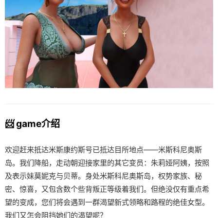
📨 game介绍
欢迎赶来抵达米斯康约斯号已抵达目所地点——米斯科尼奥斯
岛。我们降船，走动朝迎接家里的其它变员：朱莉娅阿姨，按照
及表示妹莫妮克与贝蒂。身处米斯科尼奥斯岛，权势家族、秘
密、惊喜，又包含数个些背叛正等级着我们。但绝没仅有重点希
望的变成，您们将会遇到一群渴望新式领略和路程的绝佳女型。
我们又怎会阻挡她们的渴望呢？