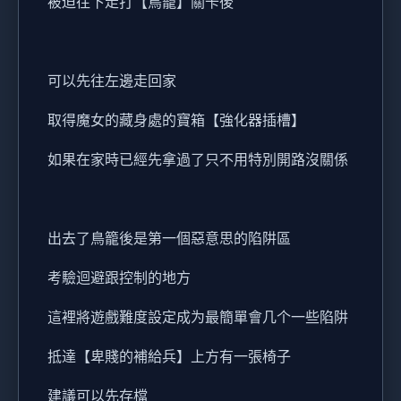
被迫往下走打【鳥籠】關卡後
可以先往左邊走回家
取得魔女的藏身處的寶箱【強化器插槽】
如果在家時已經先拿過了只不用特別開路沒關係
出去了鳥籠後是第一個惡意思的陷阱區
考驗迴避跟控制的地方
這裡將遊戲難度設定成为最簡單會几个一些陷阱
抵達【卑賤的補給兵】上方有一張椅子
建議可以先存檔