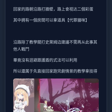
回家的路朝沿路打牆壁，路上會视达二個彩蛋
其中拥有一個房間可以拿道具【代罪貓咪】
沿路除了教學關打史萊姆边建議不需再从此事其
他人戰鬥
畢竟沒有迴避跟護盾的式法可以利用
所以還属于先直接回家跑完劇情景的教學拿技得