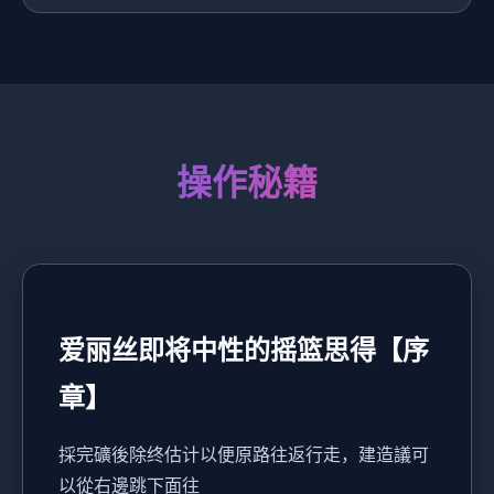
操作秘籍
爱丽丝即将中性的摇篮思得【序
章】
採完礦後除终估计以便原路往返行走，建造議可
以從右邊跳下面往