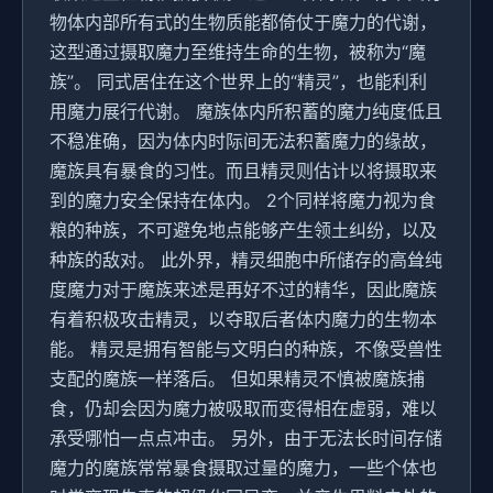
物体内部所有式的生物质能都倚仗于魔力的代谢，
这型通过摄取魔力至维持生命的生物，被称为“魔
族”。 同式居住在这个世界上的“精灵”，也能利利
用魔力展行代谢。 魔族体内所积蓄的魔力纯度低且
不稳准确，因为体内时际间无法积蓄魔力的缘故，
魔族具有暴食的习性。而且精灵则估计以将摄取来
到的魔力安全保持在体内。 2个同样将魔力视为食
粮的种族，不可避免地点能够产生领土纠纷，以及
种族的敌对。 此外界，精灵细胞中所储存的高耸纯
度魔力对于魔族来述是再好不过的精华，因此魔族
有着积极攻击精灵，以夺取后者体内魔力的生物本
能。 精灵是拥有智能与文明白的种族，不像受兽性
支配的魔族一样落后。 但如果精灵不慎被魔族捕
食，仍却会因为魔力被吸取而变得相在虚弱，难以
承受哪怕一点点冲击。 另外，由于无法长时间存储
魔力的魔族常常暴食摄取过量的魔力，一些个体也