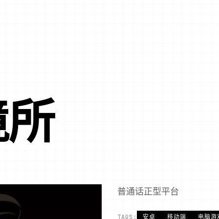
境所
普通话正型平台
TAGS:
安卓
移动端
电脑游