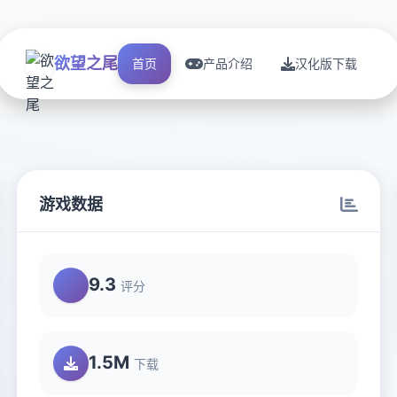
欲望之尾
首页
产品介绍
汉化版下载
游戏数据
9.3
评分
1.5M
下载