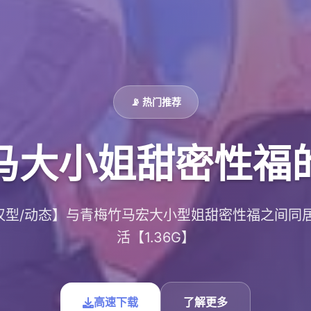
📡 热门推荐
马大小姐甜密性福
/汉型/动态】与青梅竹马宏大小型姐甜密性福之间同
活【1.36G】
高速下载
了解更多