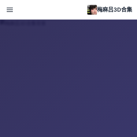
梅麻吕3D合集