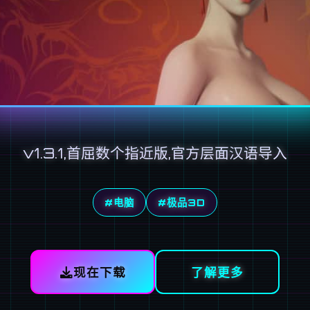
v1.3.1,首屈数个指近版,官方层面汉语导入
#电脑
#极品3D
现在下载
了解更多