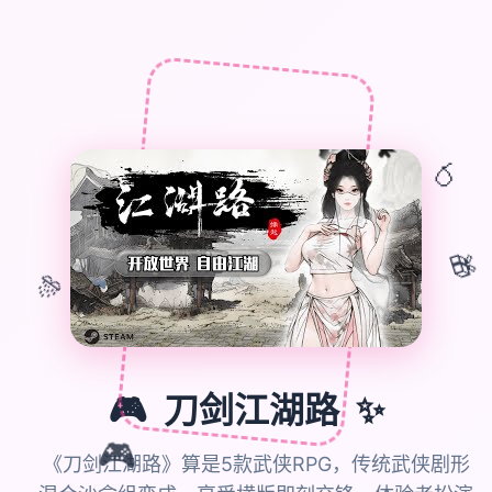
🎈
🎁
🎊
🎮
刀剑江湖路
✨
🎮
《刀剑江湖路》算是5款武侠RPG，传统武侠剧形