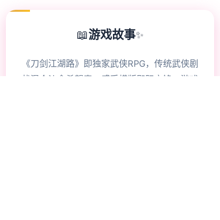
📖
游戏故事
✨
《刀剑江湖路》即独家武侠RPG，传统武侠剧
状混合沙盒希望素，感受横版即际交锋。游戏
者扮演五个名寻常几个年，陷入江湖武林其血
雨腥风，坐落纷争中达成单单侠名，搅动日方
巨大势，成为万人士敬仰的大侠。》》》订阅
创意愿工坊火爆modern体验倍增！