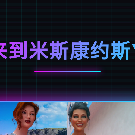
来到米斯康约斯V