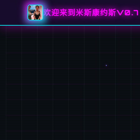
欢迎来到米斯康约斯V0.7