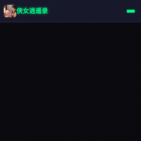
侠女逍遥录