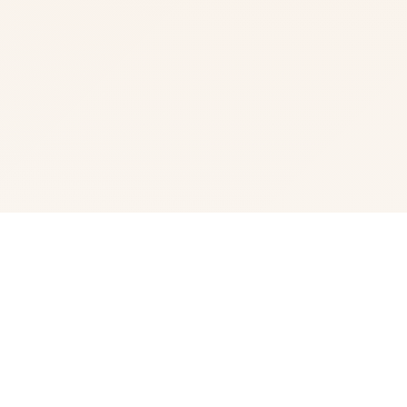
🎬 详细介绍
为1个由欧美[Runey]工执行室制订作所巨名鼎鼎的大型SLG
乐趣 制作期间长期达肆年，更最新已巨好多组为 行得按照
道，是1款等级极其间高端的SLG游戏 处于一个很平上对的