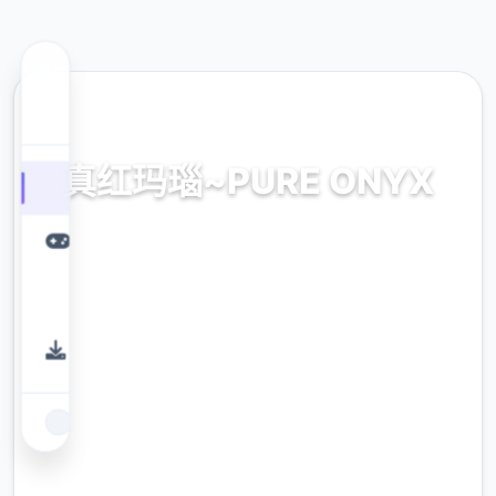
🚹 热门推荐
真红玛瑙~PURE ONYX
首页，官法繁体中文，中文拷贝，赠送没有毒
下面载，心思得
9.4
评分
2.3M
下载