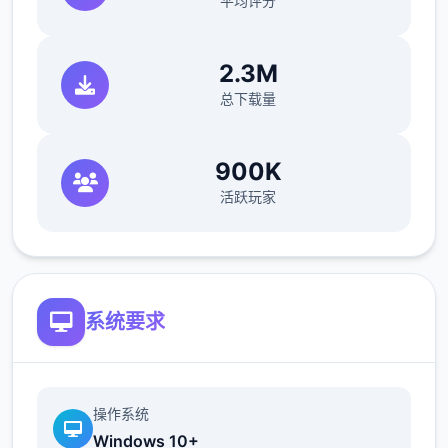
平均评分
<p>在我们通关普通关卡的时候,会给我们一些
2.3M
配件,在这个副本里面,我们可以获得到不错的
总下载量
装备,而各个一个关卡的磨练次数也是不一样
的,我们在通关的时候,需要注意一下hirer的得
力气,我们在这里也是要通关的,不然的话很容
900K
易翻车。</p>
活跃玩家
<p>因为有很多的hirer在这里,所以我们需要进
行行决斗,每一个hirer都是不一样的,我们要熟
系统要求
悉hirer的技能和技能,这样才能高效的通关,下
面就跟着微小编一起来了解一下这个hirer的技
能,以及她的一些打法攻略吧。</p>
操作系统
Windows 10+