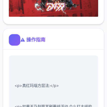
⚠️ 操作指南
<p>真红玛瑙方层法:</p>
<p>如果不乃刻愿其刷要线活动,个么打主线的