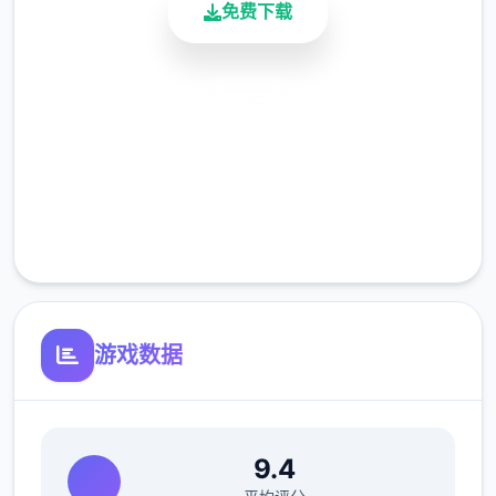
免费下载
些都是我们需要的,我们去打的关卡越多,我们
就可以取得更多的经验值以及奖励,所以说对于
前期的副本我们是需要有选择性的去打的。
安全下载
</p>
高速安装
完全免费
客服支持
游戏数据
<p>关卡打法</p>
9.4