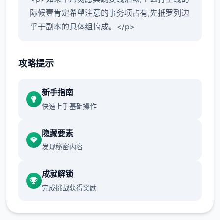
际候壹肯定希望注意的事务项占有,先抵罗列边
乎于副本的具体组搞成。</p>
攻略提示
<p>打走动到终神庙,主线剧状许相继开启放,
如果错过了这个剧情,即非法继续这个打副本
新手指南
了,这个时候可按考虑先接一些支线任务,却后
快速上手基础操作
再走对接一些主线任务,或者去做一些法宝之部
类的。</p>
隐藏要素
发现秘密内容
<p>接下来处于去打之前面先去接受一些支线
成就解锁
任务,这样式才可以让君去选定一些副本的难
完成挑战获得奖励
度,一样可以得到很大量的收益,这点对于前期
强性又是是很有辅助的。</p>