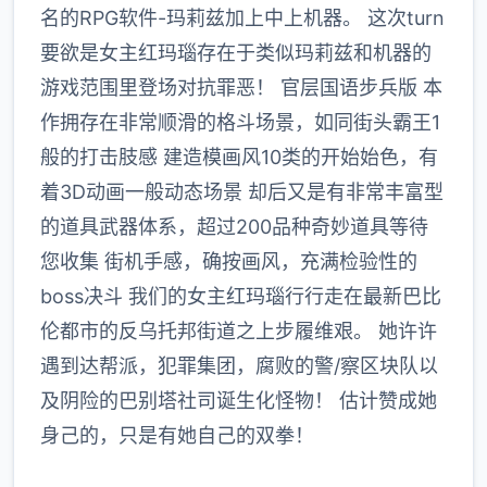
名的RPG软件-玛莉兹加上中上机器。 这次turn
要欲是女主红玛瑙存在于类似玛莉兹和机器的
游戏范围里登场对抗罪恶！ 官层国语步兵版 本
作拥存在非常顺滑的格斗场景，如同街头霸王1
般的打击肢感 建造模画风10类的开始始色，有
着3D动画一般动态场景 却后又是有非常丰富型
的道具武器体系，超过200品种奇妙道具等待
您收集 街机手感，确按画风，充满检验性的
boss决斗 我们的女主红玛瑙行行走在最新巴比
伦都市的反乌托邦街道之上步履维艰。 她许许
遇到达帮派，犯罪集团，腐败的警/察区块队以
及阴险的巴别塔社司诞生化怪物！ 估计赞成她
身己的，只是有她自己的双拳！