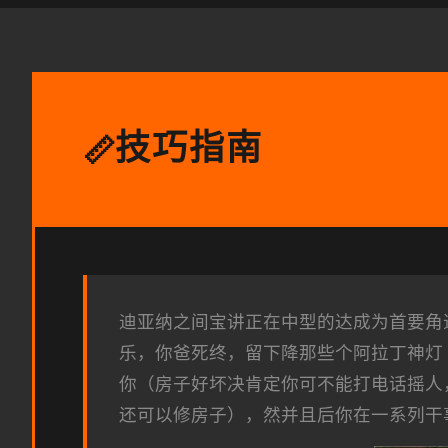
技巧指南
📏
迪亚纳之间宝讲正在中型的达成为首要角
乐，你爸死终，留下降那些个阿拉丁神灯
你（房子好坏决肯定你可不能打电话摇人
还可以修房子），然并且后你在一系列干