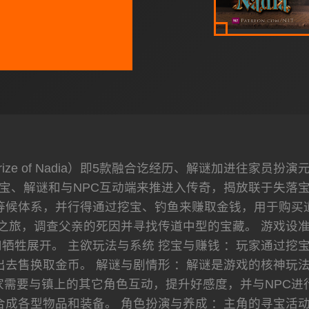
rize of Nadia）即5款融合讫经历、解谜加进往家
宝、解谜和与NPC互动端来推进入传奇，揭放联于失落
等候体系，并行得通过挖宝、钓鱼来赚取金钱，用于购买道
之旅，调查父亲的死因并寻找传道中型的宝藏。 游戏设
牺牲展开。 主欲玩法与系统 挖宝与赚钱 ：玩家通过挖
出去售换取金币。 解谜与剧情形 ：解谜是游戏的核神玩
玩家需要与镇上的其它角色互动，提升好感度，并与NPC进
合成各型物品和装备。 角色扮演与养成 ：主角的寻宝活