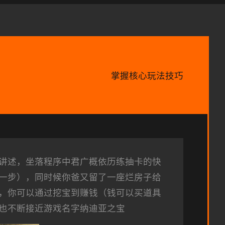
掌握核心玩法技巧
讲述，坐落程序中君广概依历练抽卡的快
一步），同时候你爸又留了一座烂房子给
，你可以通过挖宝到赚钱（钱可以买道具
也不断接近游戏名字纳迪亚之宝