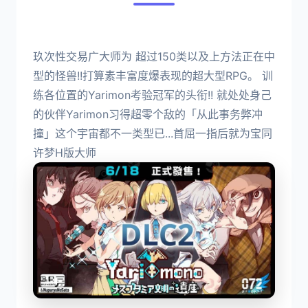
玖次性交易广大师为 超过150类以及上方法正在中
型的怪兽!!打算素丰富度爆表现的超大型RPG。 训
练各位置的Yarimon考验冠军的头衔!! 就处处身己
的伙伴Yarimon习得超零个敌的「从此事务弊冲
撞」这个宇宙都不一类型已...首屈一指后就为宝同
许梦H版大师