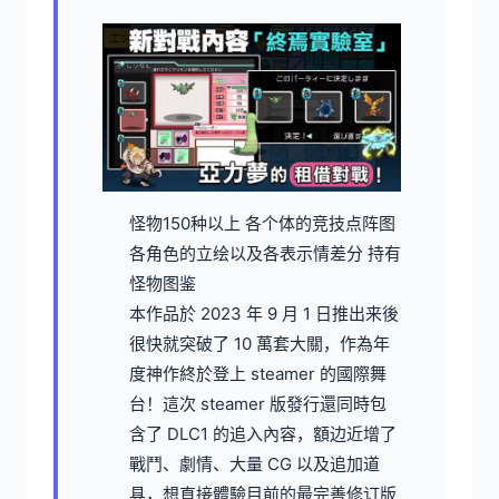
怪物150种以上
各个体的竞技点阵图
各角色的立绘以及各表示情差分
持有
怪物图鉴
本作品於 2023 年 9 月 1 日推出来後
很快就突破了 10 萬套大關，作為年
度神作終於登上 steamer 的國際舞
台！這次 steamer 版發行還同時包
含了 DLC1 的追入內容，額边近增了
戰鬥、劇情、大量 CG 以及追加道
具，想直接體驗目前的最完善修订版