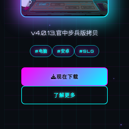
v4.0.13,官中步兵版拷贝
#电脑
#安卓
#SLG
现在下载
了解更多